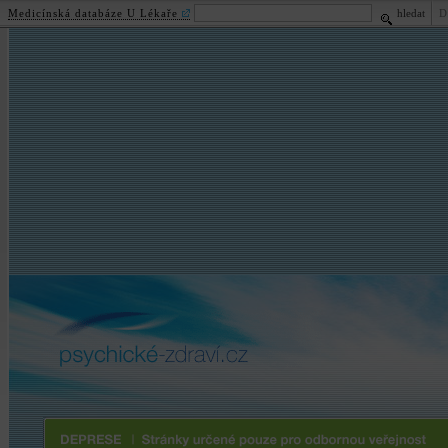
Medicínská databáze U Lékaře
hledat
D
psychické
-zdraví.cz
Deprese | Stránky určené pouze pro odbornou veřejnost