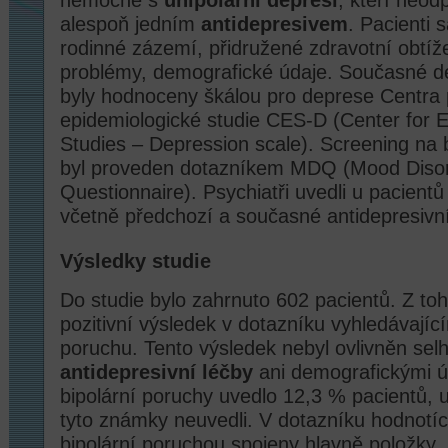
alespoň jedním
antidepresivem
. Pacienti 
rodinné zázemí, přidružené zdravotní obtíž
problémy, demografické údaje. Současné de
byly hodnoceny škálou pro deprese Centra 
epidemiologické studie CES-D (Center for E
Studies – Depression scale). Screening na 
byl proveden dotazníkem MDQ (Mood Diso
Questionnaire). Psychiatři uvedli u pacientů
včetně předchozí a současné antidepresivní
Výsledky studie
Do studie bylo zahrnuto 602 pacientů. Z to
pozitivní výsledek v dotazníku vyhledávající
poruchu. Tento výsledek nebyl ovlivněn se
antidepresivní léčby
ani demografickými ú
bipolární poruchy uvedlo 12,3 % pacientů, u
tyto známky neuvedli. V dotazníku hodnotíc
bipolární poruchou spojeny hlavně položky „l