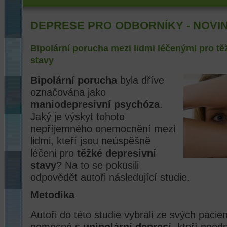
DEPRESE PRO ODBORNÍKY - NOVI
Bipolární porucha mezi lidmi léčenými pro tě
stavy
Bipolární porucha
byla dříve
označována jako
maniodepresivní psychóza
.
Jaký je výskyt tohoto
nepříjemného onemocnění mezi
lidmi, kteří jsou neúspěšně
léčeni pro
těžké depresivní
stavy
? Na to se pokusili
odpovědět autoři následující studie.
Metodika
Autoři do této studie vybrali ze svých paci
nemocné s
unipolární depresí
, kteří neod