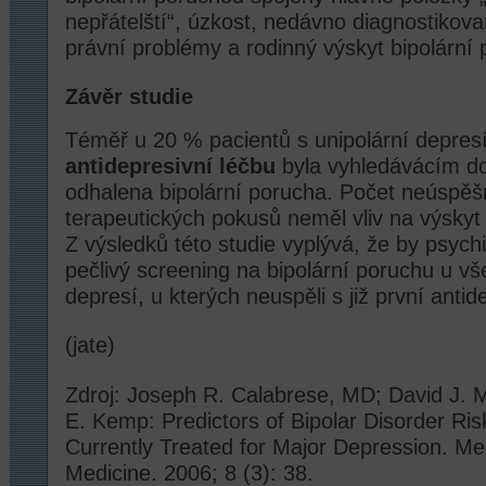
nepřátelští“, úzkost, nedávno diagnostikov
právní problémy a rodinný výskyt bipolární 
Závěr studie
Téměř u 20 % pacientů s unipolární depres
antidepresivní léčbu
byla vyhledávácím d
odhalena bipolární porucha. Počet neúspě
terapeutických pokusů neměl vliv na výskyt 
Z výsledků této studie vyplývá, že by psychi
pečlivý screening na bipolární poruchu u vš
depresí, u kterých neuspěli s již první antid
(jate)
Zdroj: Joseph R. Calabrese, MD; David J. 
E. Kemp: Predictors of Bipolar Disorder Ri
Currently Treated for Major Depression. M
Medicine. 2006; 8 (3): 38.