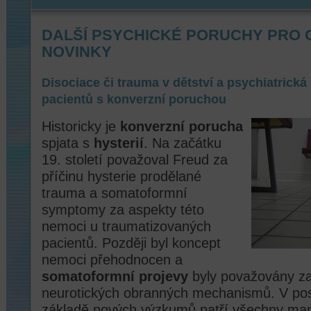
DALŠÍ PSYCHICKÉ PORUCHY PRO 
NOVINKY
Disociace či trauma v dětství a psychiatrická
pacientů s konverzní poruchou
Historicky je
konverzní porucha
spjata s
hysterií
. Na začátku
19. století považoval Freud za
příčinu hysterie prodělané
trauma a somatoformní
symptomy za aspekty této
nemoci u traumatizovaných
pacientů. Později byl koncept
nemoci přehodnocen a
somatoformní projevy
byly považovány za
neurotických obranných mechanismů. V pos
základě nových výzkumů patří všechny man