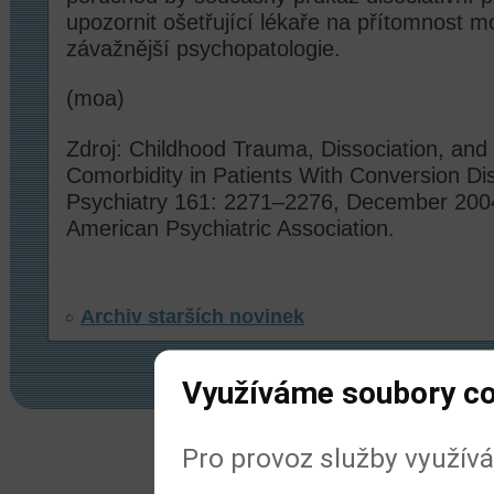
upozornit ošetřující lékaře na přítomnost 
závažnější psychopatologie.
(moa)
Zdroj: Childhood Trauma, Dissociation, and 
Comorbidity in Patients With Conversion Di
Psychiatry 161: 2271–2276, December 200
American Psychiatric Association.
Archiv starších novinek
Využíváme soubory c
© 2022
Meditorial
|
ISSN 1804-1809
|
Prohl
Pro provoz služby využív