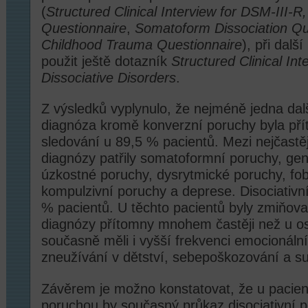
(
Structured Clinical Interview for DSM-III-R,
Questionnaire
,
Somatoform Dissociation Qu
Childhood Trauma Questionnaire
), při dalš
použit ještě dotazník
Structured Clinical In
Dissociative Disorders
.
Z výsledků vyplynulo, že nejméně jedna dalš
diagnóza kromě konverzní poruchy byla p
sledování u 89,5 % pacientů. Mezi nejčastě
diagnózy patřily somatoformní poruchy, ge
úzkostné poruchy, dysrytmické poruchy, fob
kompulzivní poruchy a deprese. Disociativn
% pacientů. U těchto pacientů byly zmiňova
diagnózy přítomny mnohem častěji než u os
současně měli i vyšší frekvenci emocionáln
zneužívání v dětství, sebepoškozování a su
Závěrem je možno konstatovat, že u pacien
poruchou by současný průkaz disociativní 