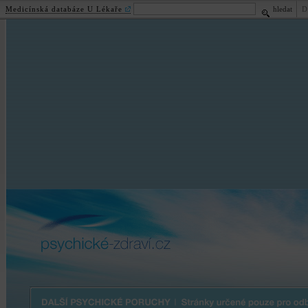
Medicínská databáze U Lékaře
hledat
D
psychické
-zdraví.cz
Další psychické poruchy | Stránky určené pouze pro odbornou