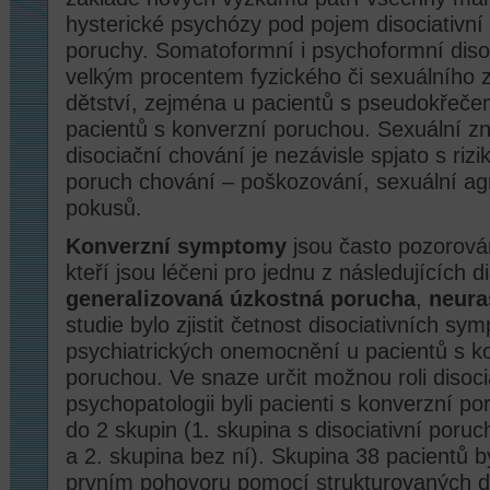
hysterické psychózy pod pojem disociativní
poruchy. Somatoformní i psychoformní disoc
velkým procentem fyzického či sexuálního 
dětství, zejména u pacientů s pseudokřeče
pacientů s konverzní poruchou. Sexuální z
disociační chování je nezávisle spjato s ri
poruch chování – poškozování, sexuální agr
pokusů.
Konverzní symptomy
jsou často pozorová
kteří jsou léčeni pro jednu z následujících 
generalizovaná úzkostná porucha
,
neura
studie bylo zjistit četnost disociativních s
psychiatrických onemocnění u pacientů s k
poruchou. Ve snaze určit možnou roli disoc
psychopatologii byli pacienti s konverzní po
do 2 skupin (1. skupina s disociativní por
a 2. skupina bez ní). Skupina 38 pacientů b
prvním pohovoru pomocí strukturovaných d