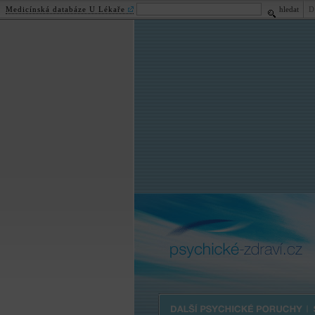
Medicínská databáze U Lékaře
hledat
D
psychické
-zdraví.cz
Další psychické poruchy | Strán