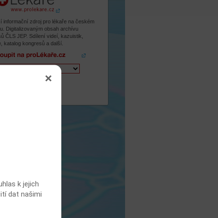
í informační zdroj pro lékaře na českém
tu. Digitalizovaným obsah archívu
ů ČLS JEP. Sdílení videí, kazuistik,
, katalog kongresů a další.
pit na proLékaře.cz
las k jejich
ití dat našimi