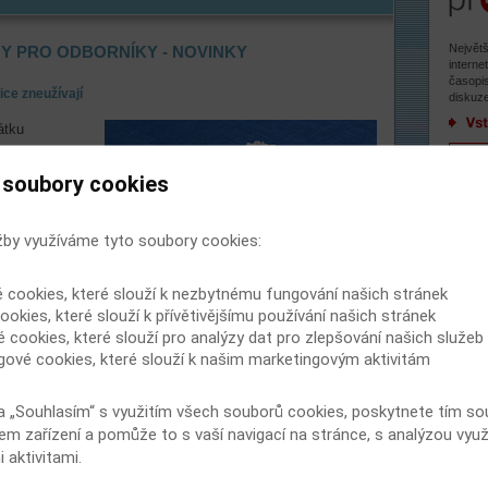
Největš
Y PRO ODBORNÍKY - NOVINKY
interne
časopis
ice zneužívají
diskuze
Vstou
átku
em
vislým
 soubory cookies
éčby. Kromě
uje i prodej
žby využíváme tyto soubory cookies:
itorovacím
slosti v roce
é cookies, které slouží k nezbytnému fungování našich stránek
líbenou drogou
ookies, které slouží k přívětivějšímu používání našich stránek
jak klienty v
é cookies, které slouží pro analýzy dat pro zlepšování našich služeb
 i narkomany mimo léčbu, kteří jej získávají na černém trhu.
gové cookies, které slouží k našim marketingovým aktivitám
a „Souhlasím“ s využitím všech souborů cookies, poskytnete tím souh
"ústy" (perorálně), ve výzkumu uvedlo 95 % respondentů, že
em zařízení a pomůže to s vaší navigací na stránce, s analýzou využ
l u jednotlivých uživatelů jejich "hlavní drogu". Tou byl u
 aktivitami.
oin uvedlo jen něco přes 12 % narkomanů, Subutex udalo 56 %