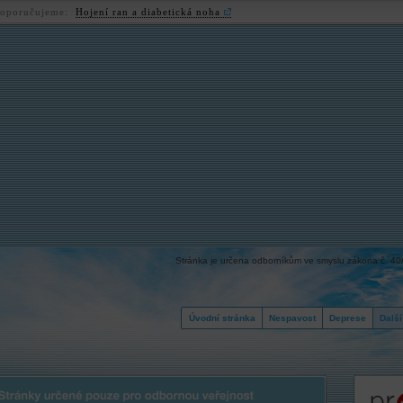
oporučujeme:
Hojení ran a diabetická noha
Stránka je určena odborníkům ve smyslu zákona č. 40/
Úvodní stránka
Nespavost
Deprese
Dalš
ky určené pouze pro odbornou veřejnost