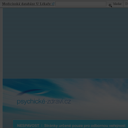
Medicínská databáze U Lékaře
hledat
D
psychické
-zdraví.cz
Nespavost | Stránky určené pouze pro odbornou veřejnost