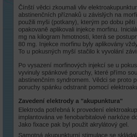
Čínští vědci zkoumali vliv elektroakupunktu
abstinenčních příznaků u závislých na morf
použili myši (potkany), kterým po dobu pět
opakovaně aplikovali injekce morfinu. Iniciá
mg na kilogram hmotnosti, která se postup
80 mg. Injekce morfinu byly aplikovány vžd
To u pokusných myší stačilo k vyvolání závis
Po vysazení morfinových injekcí se u poku
vyvinuly spánkové poruchy, které přímo sou
abstinenčním syndromem. Vědci se proto pok
poruchy spánku odstranit pomocí elektroak
Zavedení elektrody a "akupunktura"
Elektroda potřebná k provedení elektroakup
implantována ve fenobarbitalové narkóze d
Jako fixace pak byl použit akrylátový gel.
Samotná akupunkturní stimulace se skládala