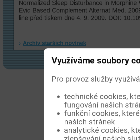
Normalized Sleep Disturbance in Morphine 
Evid Based Complement Alternat Med. 2009
line před tiskem dne 4. 9. 2009. DOI: 10.
Archiv starších novinek
Využíváme soubory c
Pro provoz služby využív
© 2022
Meditorial
|
ISSN 1804-1809
|
Prohl
technické cookies, kt
fungování našich str
funkční cookies, které
našich stránek
analytické cookies, kt
zlepšování našich slu