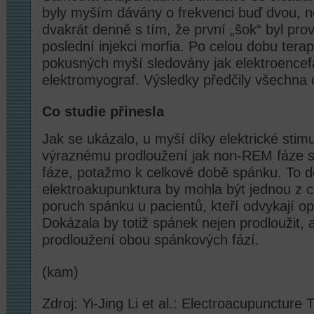
byly myším dávány o frekvenci buď dvou, n
dvakrát denně s tím, že první „šok“ byl pr
poslední injekci morfia. Po celou dobu terap
pokusných myší sledovány jak elektroencefa
elektromyograf. Výsledky předčily všechna
Co studie přinesla
Jak se ukázalo, u myší díky elektrické stimu
výraznému prodloužení jak non-REM fáze s
fáze, potažmo k celkové době spánku. To d
elektroakupunktura by mohla být jednou z ce
poruch spánku u pacientů, kteří odvykají opi
Dokázala by totiž spánek nejen prodloužit, al
prodloužení obou spánkových fází.
(kam)
Zdroj: Yi-Jing Li et al.: Electroacupuncture