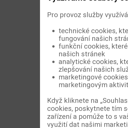
© 2022
Meditorial
|
ISSN 1804-1809
|
Prohl
Pro provoz služby využív
technické cookies, kt
fungování našich str
funkční cookies, které
našich stránek
analytické cookies, kt
zlepšování našich slu
marketingové cookies,
marketingovým aktivi
Když kliknete na „Souhla
cookies, poskytnete tím s
zařízení a pomůže to s va
využití dat našimi market