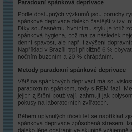
Paradoxní spánková deprivace
Podle dostupných výzkumů jsou poruchy r
spánkové deprivace daleko častější v tzv. 
Díky současnému životnímu stylu je totiž 
spánková hygiena, což má za následek nej
denní spavost, ale např. i zvýšení dopravn
Například v Brazílii trpí přibližně 6 % obyv
nočním buzením a 20 % chrápáním.
Metody paradoxní spánkové deprivace
Většina spánkových deprivací má souvislost
paradoxním spánkem, tedy s REM fází. Met
jejich zjištění používají, zahrnují jak polyso
pokusy na laboratorních zvířatech.
Během uplynulých třiceti let se například zjis
spánková deprivace způsobená stresem, lze
daleko lépe odstranit ve skupině vzájemně