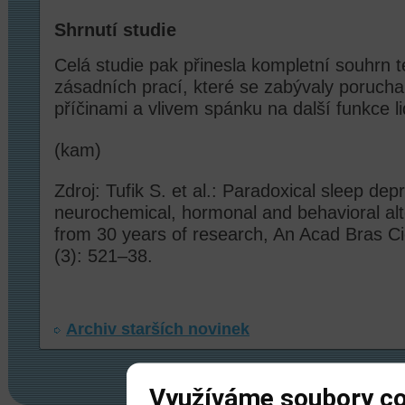
Shrnutí studie
Celá studie pak přinesla kompletní souhrn 
zásadních prací, které se zabývaly porucha
příčinami a vlivem spánku na další funkce li
(kam)
Zdroj: Tufik S. et al.: Paradoxical sleep depr
neurochemical, hormonal and behavioral alt
from 30 years of research, An Acad Bras C
(3): 521–38.
Archiv starších novinek
Využíváme soubory c