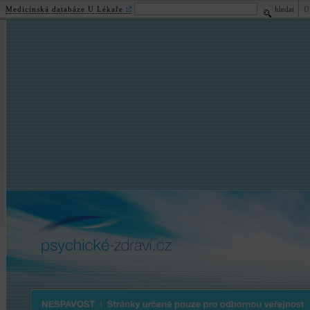
Medicínská databáze U Lékaře
hledat
D
psychické
-zdraví.cz
Nespavost | Stránky určené pouze pro odbornou veřejnost