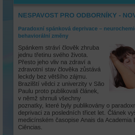
NESPAVOST PRO ODBORNÍKY - NO
Paradoxní spánková deprivace – neurochemi
behaviorální změny
Spánkem stráví člověk zhruba
jednu třetinu svého života.
Přesto jeho vliv na zdraví a
zdravotní stav člověka zůstává
leckdy bez většího zájmu.
Brazilští vědci z univerzity v São
Paulu proto publikovali článek,
v němž shrnuli všechny
poznatky, které byly publikovány o parado
deprivaci za posledních třicet let. Článek 
medicínském časopise Anais da Academia B
Ciências.