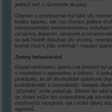
jedinců než u různorodé skupiny.
Objeven a prozkoumán byl také vliv neurotr
kvalitu spánku, tak i na chování jedince dr
nejvýznamnější neurotransmitery ovlivňujíc
označeny dopamin, serotonin a noradrenali
se pak hodně diskutuje vliv orexinu, neurope
kromě chuti k jídlu ovlivňuje i regulaci spán
Změny behaviorální
Dopad nedostatku spánku na chování byl 
v souvislosti s agresivitou a úzkostí. U pok
prokázalo, že při dlouhodobé spánkové depr
podrážděnější a úzkostlivější. Naopak dlou
"příznaky" zcela potlačuje. Během let také v
za zívání může být zodpovědná jak stimula
mozkových receptorů, tak i nízké dávky do
agonistů.