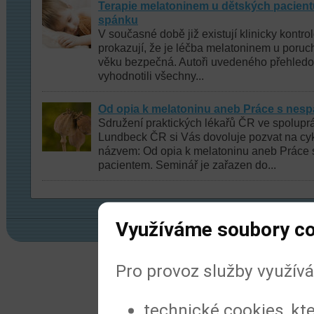
Terapie melatoninem u dětských pacien
spánku
V současné době již existují klinicky kontro
prokazují, že je léčba melatoninem u poru
věku bezpečná. Autoři uvedeného přehled
vyhodnotili všechny...
Od opia k melatoninu aneb Práce s nes
Sdružení praktických lékařů ČR ve spoluprá
Lundbeck ČR si Vás dovoluje pozvat na cy
názvem: Od opia k melatoninu aneb Práce
pacientem. Seminář je zařazen do...
Využíváme soubory c
© 2022
Meditorial
|
ISSN 1804-1809
|
Prohl
Pro provoz služby využív
technické cookies, kt