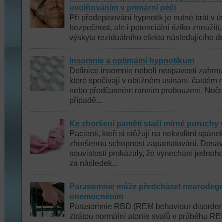
uvolňováním v primární péči
Při předepisování hypnotik je nutné brát v ú
bezpečnost, ale i potenciální riziko zneužití,
výskytu reziduálního efektu následujícího den
Insomnie a optimální hypnotikum
Definice insomnie neboli nespavosti zahrn
které spočívají v obtížném usínání, častém
nebo předčasném ranním probouzení. Nočn
případě...
Ke zhoršení paměti stačí mírné poruchy
Pacienti, kteří si stěžují na nekvalitní spán
zhoršenou schopnost zapamatování. Dosava
souvislosti prokázaly, že vynechání jedno
za následek...
Parasomnie může předcházet neurodege
onemocněním
Parasomnie RBD (REM behaviour disorder)
ztrátou normální atonie svalů v průběhu RE