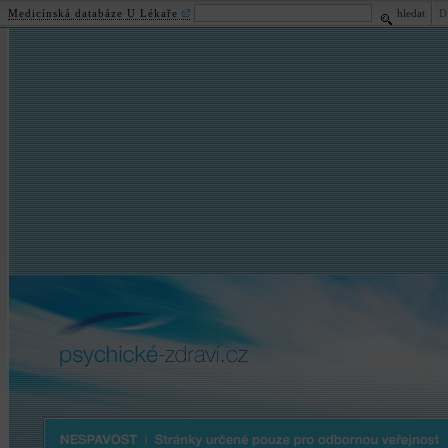
Medicínská databáze U Lékaře
hledat
D
psychické
-zdraví.cz
Nespavost | Stránky určené pouze pro odbornou veřejnost