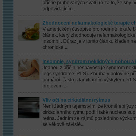
příčně pruhovaných svalů (a za to, že sny 
odpovídajícím...
Zhodnocení nefarmakologické terapie c
V americkém časopise pro rodinné lékaře 
článek, který zhodnocuje nefarmakologické 
insomnii. Důraz je v tomto článku kladen n
chronické...
Insomnie, syndrom neklidných nohou a 
Jednou z příčin nespavosti je syndrom nekl
legs syndrome, RLS). Zhruba v polovině př
primární, často s familiárním výskytem. RL
projevem...
Vliv očí na cirkadiánní rytmus
Není žádným tajemstvím, že kromě epifýzy 
cirkadiánního rytmu podílí také nucleus su
retina. Jedním ze zájmů posledního výzkumu
se věkově závislé...