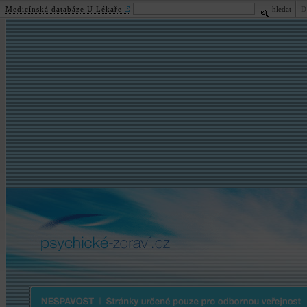
Medicínská databáze U Lékaře
hledat
D
psychické
-zdraví.cz
Nespavost | Stránky určené pouze pro odbornou veřejnost