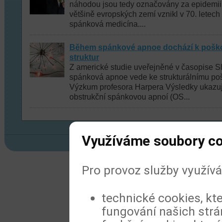
náhodou jsou tedy označovány za epidemii
většině evropských zemí vznikl v 70. letec
spánková medicína....
Během spánkové apnoe dochází k pošk
struktur
Z americké studie uveřejněné v časopise S
spánková apnoe vede ke strukturálnímu po
Výzkum profesora Harpera Výsledky ukazují
obstrukční spánkovou apnoí (OS...
Využíváme soubory c
© 2022
Meditorial
|
ISSN 1804-1809
|
Prohl
Pro provoz služby využív
technické cookies, kt
fungování našich str