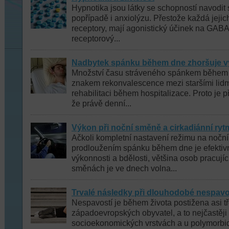
Hypnotika jsou látky se schopností navodit
popřípadě i anxiolýzu. Přestože každá jejic
receptory, mají agonistický účinek na GAB
receptorový...
Nadbytek spánku během dne zhoršuje vý
Množství času stráveného spánkem během 
znakem rekonvalescence mezi staršími lidmi
rehabilitaci během hospitalizace. Proto je 
že právě denní...
Výkon při noční směně a cirkadiánní ry
Ačkoli kompletní nastavení režimu na nočn
prodloužením spánku během dne je efektiv
výkonnosti a bdělosti, většina osob pracujíc
směnách je ve dnech volna...
Trvalé následky při dlouhodobé nespavo
Nespavostí je během života postižena asi tř
západoevropských obyvatel, a to nejčastěji 
socioekonomických vrstvách a u polymorbi