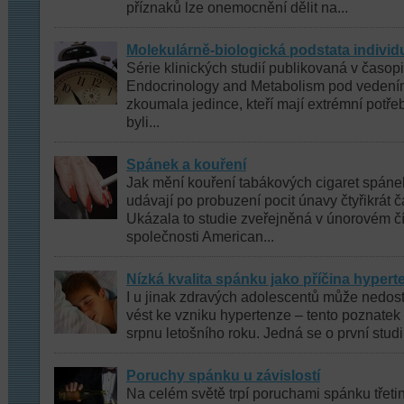
příznaků lze onemocnění dělit na...
Molekulárně-biologická podstata individ
Série klinických studií publikovaná v časopi
Endocrinology and Metabolism pod vedení
zkoumala jedince, kteří mají extrémní potře
byli...
Spánek a kouření
Jak mění kouření tabákových cigaret spánek
udávají po probuzení pocit únavy čtyřikrát č
Ukázala to studie zveřejněná v únorovém č
společnosti American...
Nízká kvalita spánku jako příčina hyper
I u jinak zdravých adolescentů může nedos
vést ke vzniku hypertenze – tento poznatek
srpnu letošního roku. Jedná se o první studi
Poruchy spánku u závislostí
Na celém světě trpí poruchami spánku třeti