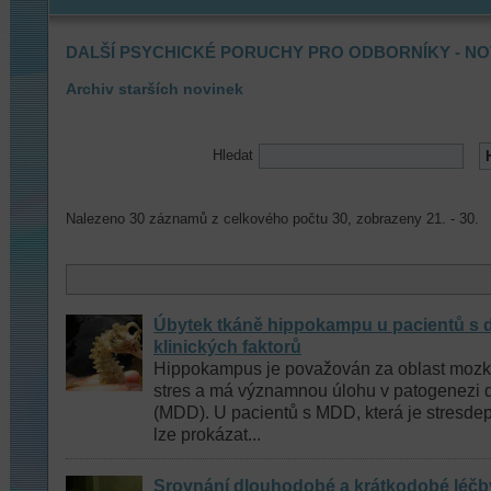
DALŠÍ PSYCHICKÉ PORUCHY PRO ODBORNÍKY - NO
Archiv starších novinek
Hledat
Nalezeno 30 záznamů z celkového počtu 30, zobrazeny 21. - 30.
Úbytek tkáně hippokampu u pacientů s d
klinických faktorů
Hippokampus je považován za oblast mozku
stres a má významnou úlohu v patogenezi 
(MDD). U pacientů s MDD, která je stresde
lze prokázat...
Srovnání dlouhodobé a krátkodobé léčb