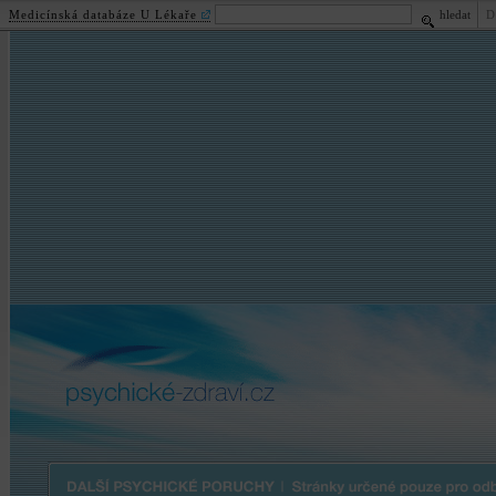
Medicínská databáze U Lékaře
hledat
D
psychické
-zdraví.cz
Další psychické poruchy | Stránky určené pouze pro odbornou