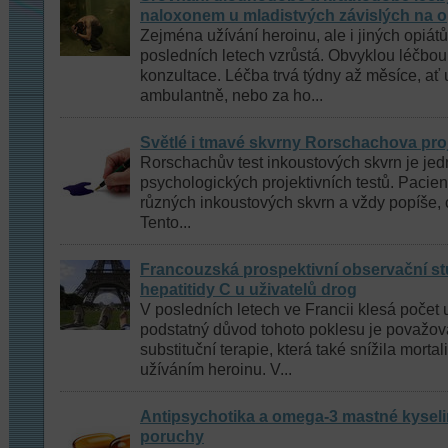
naloxonem u mladistvých závislých na o
Zejména užívání heroinu, ale i jiných opiát
posledních letech vzrůstá. Obvyklou léčbou
konzultace. Léčba trvá týdny až měsíce, ať 
ambulantně, nebo za ho...
Světlé i tmavé skvrny Rorschachova pro
Rorschachův test inkoustových skvrn je jed
psychologických projektivních testů. Pacien
různých inkoustových skvrn a vždy popíše, 
Tento...
Francouzská prospektivní observační st
hepatitidy C u uživatelů drog
V posledních letech ve Francii klesá počet 
podstatný důvod tohoto poklesu je považo
substituční terapie, která také snížila morta
užíváním heroinu. V...
Antipsychotika a omega-3 mastné kyselin
poruchy