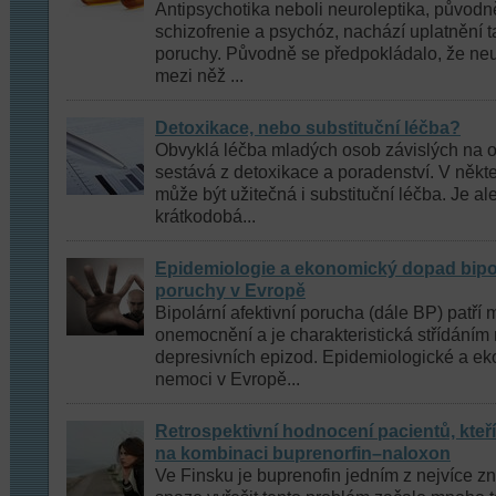
Antipsychotika neboli neuroleptika, původn
schizofrenie a psychóz, nachází uplatnění t
poruchy. Původně se předpokládalo, že neu
mezi něž ...
Detoxikace, nebo substituční léčba?
Obvyklá léčba mladých osob závislých na o
sestává z detoxikace a poradenství. V někt
může být užitečná i substituční léčba. Je al
krátkodobá...
Epidemiologie a ekonomický dopad bipol
poruchy v Evropě
Bipolární afektivní porucha (dále BP) patří
onemocnění a je charakteristická střídáním
depresivních epizod. Epidemiologické a e
nemoci v Evropě...
Retrospektivní hodnocení pacientů, kteří
na kombinaci buprenorfin–naloxon
Ve Finsku je buprenofin jedním z nejvíce z