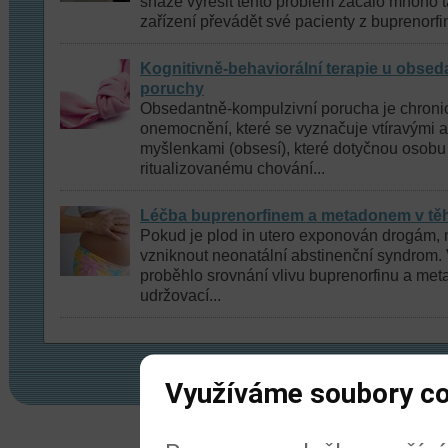
snaze vyřešit tento problém začalo mnoho 
zařízení převádět své pacienty z buprenorfi
Kognitivně-behaviorální terapie u obse
poruchy
Obsedantně-kompulzivní porucha je chroni
onemocnění, které se vyznačuje vtíravými a
myšlenkami (obsesí), které dotyčnou osobu 
ritualizovanému chování...
Léčba buprenorfinem a metadonem v těh
Pokud je plod in utero exponován drogám,
vzniknout neonatální abstinenční syndrom. 
proběhlo srovnání vlivu buprenorfinu a me
udržovací...
Využíváme soubory c
© 2022
Meditorial
|
ISSN 1804-1809
|
Prohl